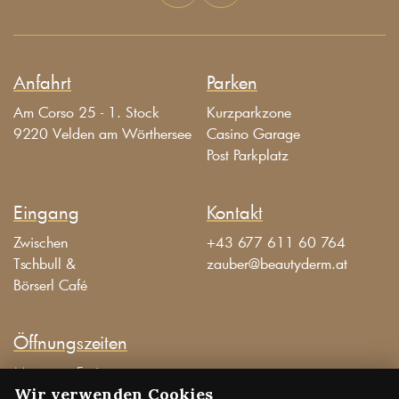
Anfahrt
Parken
Am Corso 25 - 1. Stock
Kurzparkzone
9220 Velden am Wörthersee
Casino Garage
Post Parkplatz
Eingang
Kontakt
Zwischen
+43 677 611 60 764
Tschbull &
zauber@beautyderm.at
Börserl Café
Öffnungszeiten
Montag – Freitag
09:00 Uhr – 19:00 Uhr
Wir verwenden Cookies