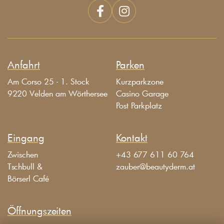


Anfahrt
Parken
Am Corso 25 - 1. Stock
Kurzparkzone
9220 Velden am Wörthersee
Casino Garage
Post Parkplatz
Eingang
Kontakt
Zwischen
+43 677 611 60 764
Tschbull &
zauber@beautyderm.at
Börserl Café
Öffnungszeiten