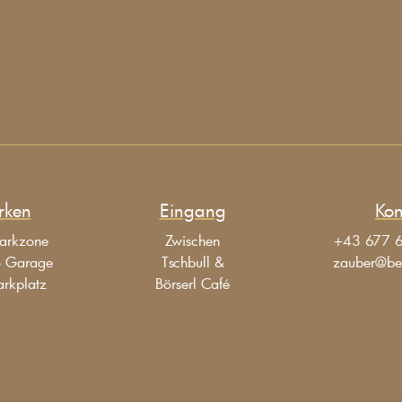
rken
Eingang
Kon
arkzone
Zwischen
+43 677 
o Garage
Tschbull &
zauber@be
arkplatz
Börserl Café