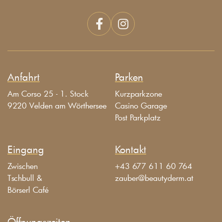


Anfahrt
Parken
Am Corso 25 - 1. Stock
Kurzparkzone
9220 Velden am Wörthersee
Casino Garage
Post Parkplatz
Eingang
Kontakt
Zwischen
+43 677 611 60 764
Tschbull &
zauber@beautyderm.at
Börserl Café
Öffnungszeiten