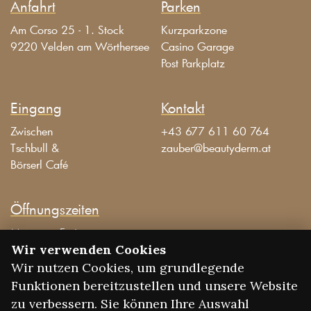
Anfahrt
Parken
Am Corso 25 - 1. Stock
Kurzparkzone
9220 Velden am Wörthersee
Casino Garage
Post Parkplatz
Eingang
Kontakt
Zwischen
+43 677 611 60 764
Tschbull &
zauber@beautyderm.at
Börserl Café
Öffnungszeiten
Montag – Freitag
09:00 Uhr – 19:00 Uhr
Wir verwenden Cookies
Wir nutzen Cookies, um grundlegende
Funktionen bereitzustellen und unsere Website
© BeautyDerm
2026
AGBS
Impressum
Datenschutz
zu verbessern. Sie können Ihre Auswahl