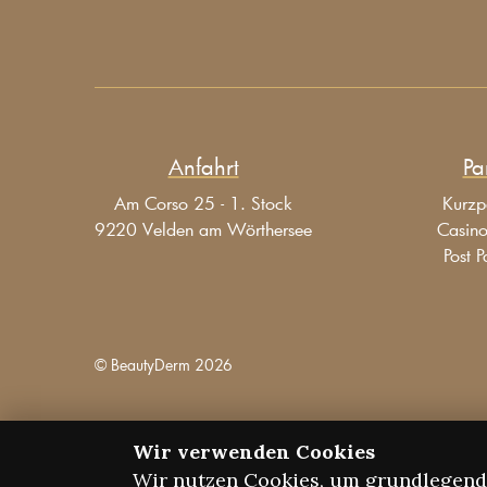
Anfahrt
Pa
Am Corso 25 - 1. Stock
Kurzp
9220 Velden am Wörthersee
Casin
Post P
© BeautyDerm
2026
Wir verwenden Cookies
Wir nutzen Cookies, um grundlegende