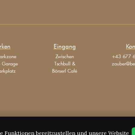
rken
Eingang
Kon
arkzone
Zwischen
+43 677 
o Garage
Tschbull &
zauber@be
arkplatz
Börserl Café
 Funktionen bereitzustellen und unsere Website