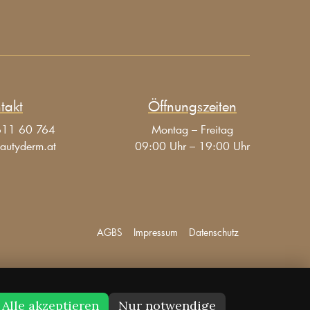
takt
Öffnungszeiten
611 60 764
Montag – Freitag
autyderm.at
09:00 Uhr – 19:00 Uhr
AGBS
Impressum
Datenschutz
Alle akzeptieren
Nur notwendige